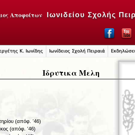
Jump to navigation
μος Αποφοίτων
Ιωνιδείου Σχολής Πει
εργέτης Κ. Ιωνίδης
Ιωνίδειος Σχολή Πειραιά
Εκδηλώσε
Ιδρυτικα Μελη
ηρίου (απόφ. ’46)
κος (απόφ. ’46)