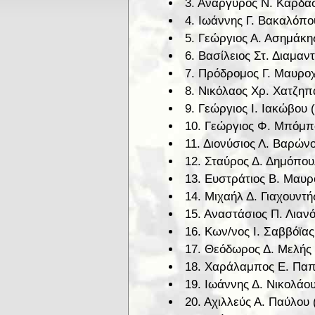
3. Ανάργυρος Ν. Καρδάσ
4. Ιωάννης Γ. Βακαλόπο
5. Γεώργιος Α. Ασημάκης
6. Βασίλειος Στ. Διαμαν
7. Πρόδρομος Γ. Μαυροχ
8. Νικόλαος Χρ. Χατζηπ
9. Γεώργιος Ι. Ιακώβου 
10. Γεώργιος Φ. Μπόμπ
11. Διονύσιος Λ. Βαρώνο
12. Σταύρος Δ. Δημόπου
13. Ευστράτιος Β. Μαυρ
14. Μιχαήλ Δ. Γιαχουντή
15. Αναστάσιος Π. Λιαν
16. Κων/νος Ι. Σαββόϊας
17. Θεόδωρος Δ. Μελής
18. Χαράλαμπος Ε. Παπ
19. Ιωάννης Δ. Νικολάου
20. Αχιλλεύς Α. Παύλου 