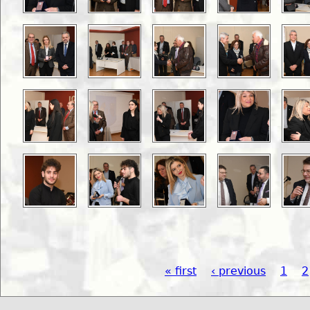
« first
‹ previous
1
2
Pages