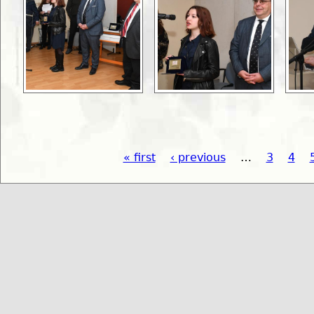
« first
‹ previous
…
3
4
Pages