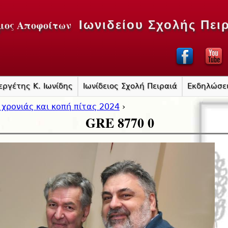
Jump to navigation
μος Αποφοίτων
Ιωνιδείου Σχολής Πει
εργέτης Κ. Ιωνίδης
Ιωνίδειος Σχολή Πειραιά
Εκδηλώσε
 χρονιάς και κοπή πίτας 2024
›
GRE 8770 0