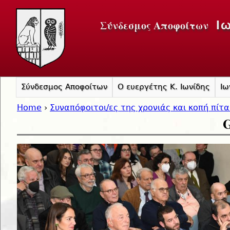
Jump to navigation
Σύνδεσμος Αποφοίτων
Ι
Σύνδεσμος Αποφοίτων
Ο ευεργέτης Κ. Ιωνίδης
Ιω
Home
›
Συναπόφοιτοι/ες της χρονιάς και κοπή πίτ
G
You are here