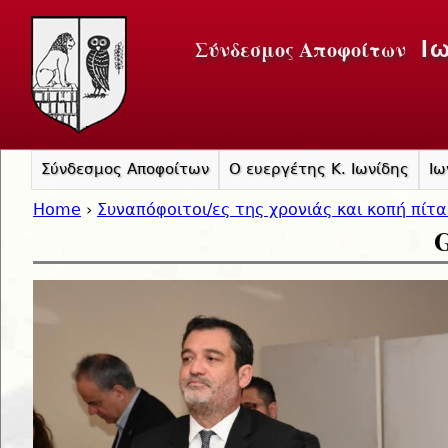
Jump to navigation
Σύνδεσμος Αποφοίτων
Ι
Σύνδεσμος Αποφοίτων
Ο ευεργέτης Κ. Ιωνίδης
Ιω
Home
›
Συναπόφοιτοι/ες της χρονιάς και κοπή πίτ
G
You are here