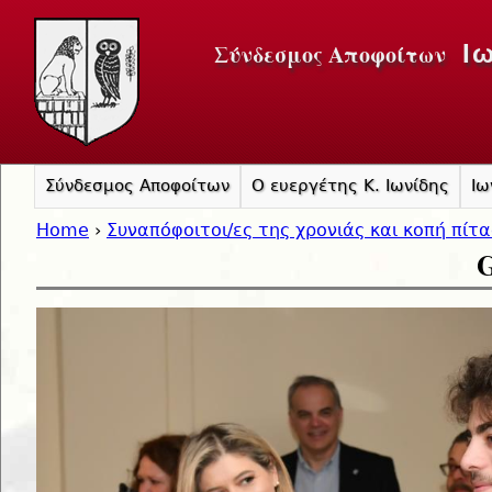
Jump to navigation
Σύνδεσμος Αποφοίτων
Ι
Σύνδεσμος Αποφοίτων
Ο ευεργέτης Κ. Ιωνίδης
Ιω
Home
›
Συναπόφοιτοι/ες της χρονιάς και κοπή πίτ
G
You are here