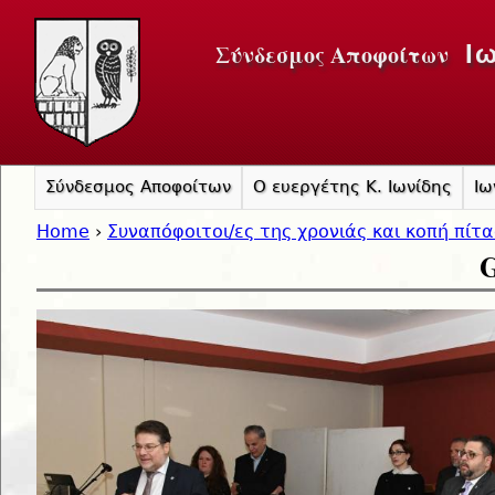
Jump to navigation
Σύνδεσμος Αποφοίτων
Ι
Σύνδεσμος Αποφοίτων
Ο ευεργέτης Κ. Ιωνίδης
Ιω
Home
›
Συναπόφοιτοι/ες της χρονιάς και κοπή πίτ
G
You are here