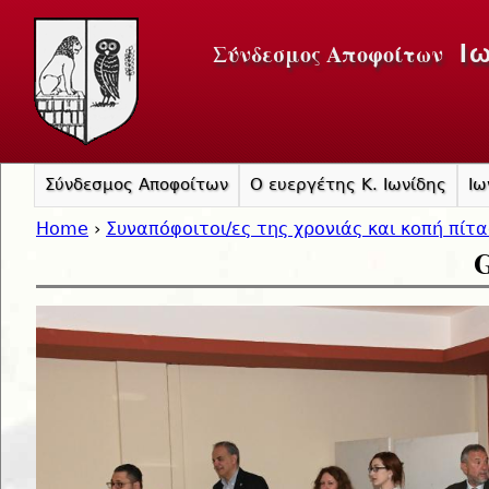
Jump to navigation
Σύνδεσμος Αποφοίτων
Ι
Σύνδεσμος Αποφοίτων
Ο ευεργέτης Κ. Ιωνίδης
Ιω
Home
›
Συναπόφοιτοι/ες της χρονιάς και κοπή πίτ
G
You are here