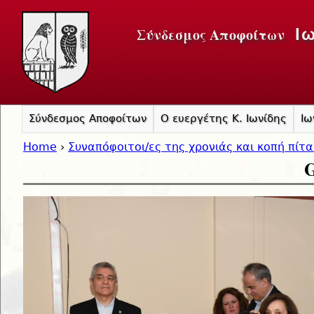
Jump to navigation
Σύνδεσμος Αποφοίτων
Ι
Σύνδεσμος Αποφοίτων
Ο ευεργέτης Κ. Ιωνίδης
Ιω
Home
›
Συναπόφοιτοι/ες της χρονιάς και κοπή πίτ
G
You are here