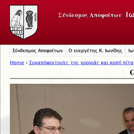
Jump to navigation
Σύνδεσμος Αποφοίτων
Ι
Σύνδεσμος Αποφοίτων
Ο ευεργέτης Κ. Ιωνίδης
Ιω
Home
›
Συναπόφοιτοι/ες της χρονιάς και κοπή πίτ
G
You are here