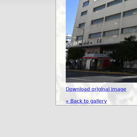
Download original image
« Back to gallery