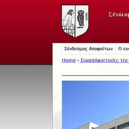
Σύνδεσ
Σύνδεσμος Αποφοίτων
Ο ευ
Home
›
Συναπόφοιτοι/ες της
You are here