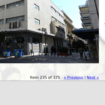
Item 235 of 375
« Previous
|
Next »