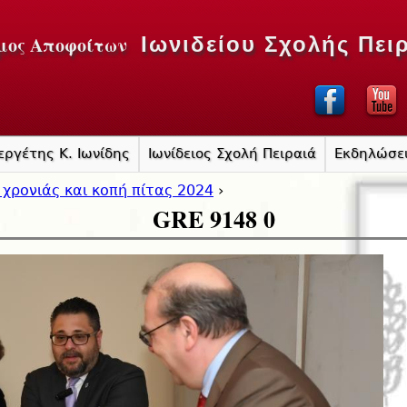
Jump to navigation
μος Αποφοίτων
Ιωνιδείου Σχολής Πει
εργέτης Κ. Ιωνίδης
Ιωνίδειος Σχολή Πειραιά
Εκδηλώσε
 χρονιάς και κοπή πίτας 2024
›
GRE 9148 0