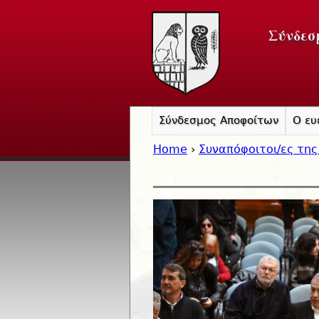
Σύνδεσ
Σύνδεσμος Αποφοίτων
Ο ευ
Home
›
Συναπόφοιτοι/ες της
You are here