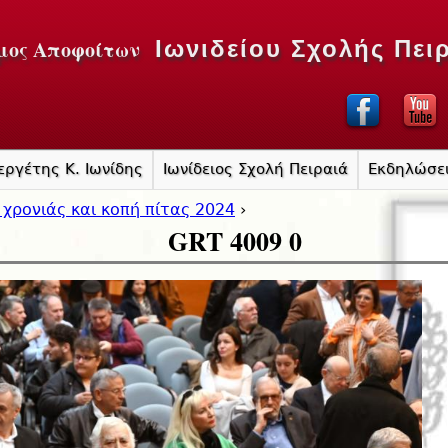
Jump to navigation
μος Αποφοίτων
Ιωνιδείου Σχολής Πει
εργέτης Κ. Ιωνίδης
Ιωνίδειος Σχολή Πειραιά
Εκδηλώσε
 χρονιάς και κοπή πίτας 2024
›
GRT 4009 0