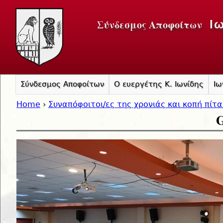
Jump to navigation
Σύνδεσμος Αποφοίτων
Ι
Σύνδεσμος Αποφοίτων
Ο ευεργέτης Κ. Ιωνίδης
Ιω
Home
›
Συναπόφοιτοι/ες της χρονιάς και κοπή πίτ
G
You are here