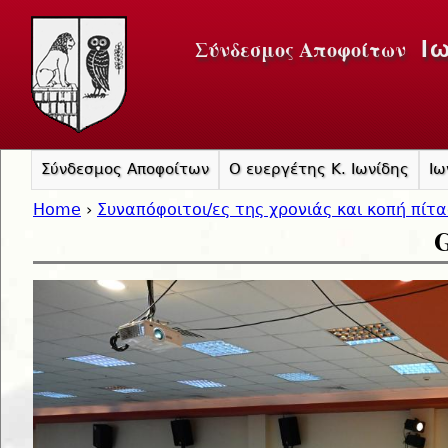
Jump to navigation
Σύνδεσμος Αποφοίτων
Ι
Σύνδεσμος Αποφοίτων
Ο ευεργέτης Κ. Ιωνίδης
Ιω
Home
›
Συναπόφοιτοι/ες της χρονιάς και κοπή πίτ
G
You are here