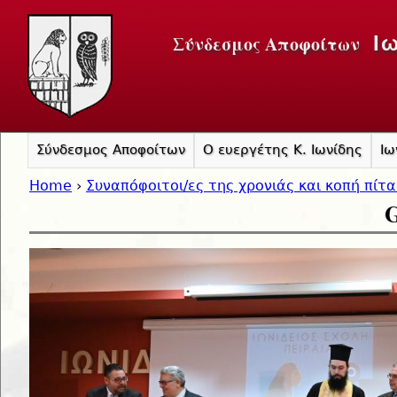
Jump to navigation
Σύνδεσμος Αποφοίτων
Ι
Σύνδεσμος Αποφοίτων
Ο ευεργέτης Κ. Ιωνίδης
Ιω
Home
›
Συναπόφοιτοι/ες της χρονιάς και κοπή πίτ
G
You are here