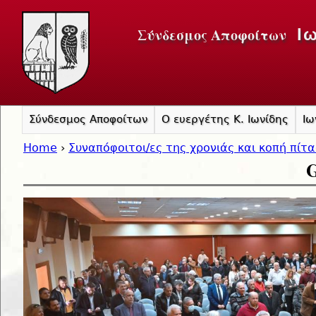
Jump to navigation
Σύνδεσμος Αποφοίτων
Ι
Σύνδεσμος Αποφοίτων
Ο ευεργέτης Κ. Ιωνίδης
Ιω
Home
›
Συναπόφοιτοι/ες της χρονιάς και κοπή πίτ
G
You are here