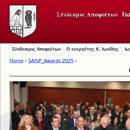
Jump to navigation
Σύνδεσμος Αποφοίτων
Ι
Σύνδεσμος Αποφοίτων
Ο ευεργέτης Κ. Ιωνίδης
Ιω
Home
›
SAISP_Awards 2025
›
You are here