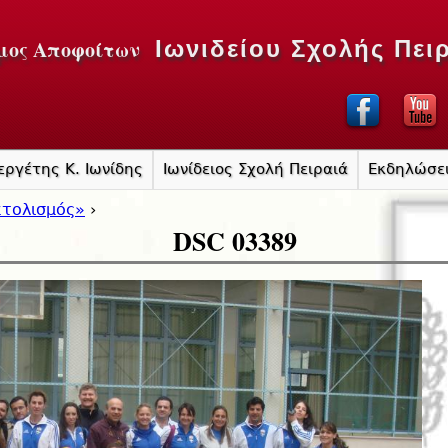
Jump to navigation
μος Αποφοίτων
Ιωνιδείου Σχολής Πει
εργέτης Κ. Ιωνίδης
Ιωνίδειος Σχολή Πειραιά
Εκδηλώσε
ατολισμός»
›
DSC 03389