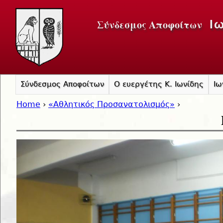
Jump to navigation
Σύνδεσμος Αποφοίτων
Ι
Σύνδεσμος Αποφοίτων
Ο ευεργέτης Κ. Ιωνίδης
Ιω
Home
›
«Αθλητικός Προσανατολισμός»
›
You are here